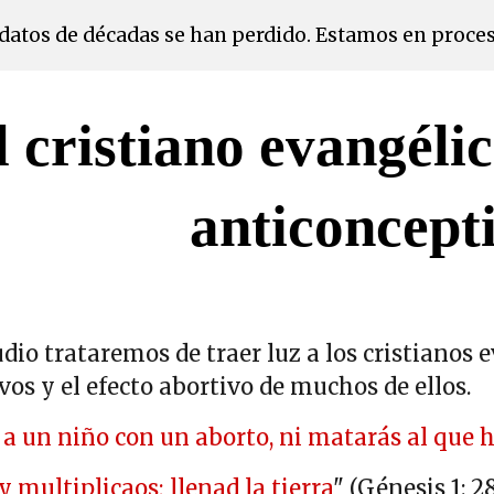
s datos de décadas se han perdido. Estamos en proce
ip to main content
Skip to navigat
l cristiano evangélic
anticoncept
dio trataremos de traer luz a los cristianos e
os y el efecto abortivo de muchos de ellos.
s a un niño con un aborto, ni matarás al que ha
d y multiplicaos; llenad la tierra
" (Génesis 1: 