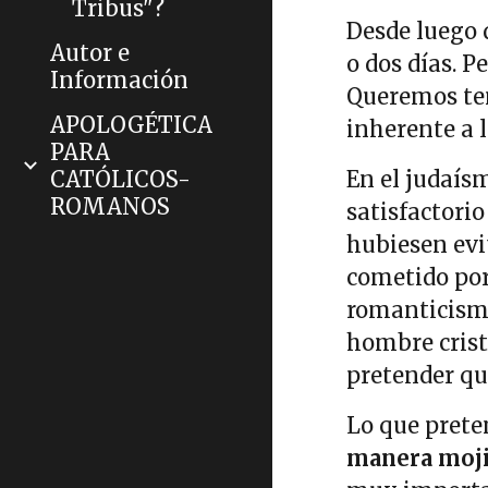
Tribus"?
Desde luego 
Autor e
o dos días. 
Información
Queremos ten
APOLOGÉTICA
inherente a 
PARA
CATÓLICOS-
En el judaís
ROMANOS
satisfactorio
hubiesen evi
cometido por
romanticismo
hombre crist
pretender que
Lo que prete
manera moj