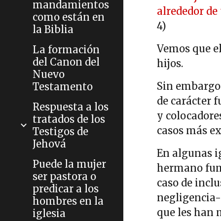
mandamientos
alrededor de
como están en
4)
la Biblia
Vemos que el
La formación
del Canon del
hijos.
Nuevo
Sin embargo 
Testamento
de carácter 
Respuesta a los
y colocadore
tratados de los
casos más ex
Testigos de
Jehová
En algunas i
Puede la mujer
hermano fuma
ser pastora o
caso de incl
predicar a los
negligencia-
hombres en la
que les han 
iglesia