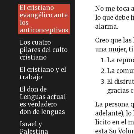
El cristiano
No me toca a
evangélico ante
lo que debe 
los
alarma.
anticonceptivos
Creo que las
Los cuatro
una mujer, t
pilares del culto
cristiano
La repro
El cristiano y el
La comun
trabajo
El disfru
El don de
gracias 
Lenguas actual
es verdadero
La persona 
don de lenguas
adelante), lo
lícito en el 
Israel y
esta Su Volu
Palestina