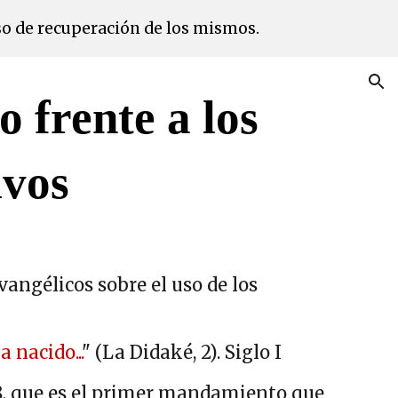
so de recuperación de los mismos.
ion
o frente a los
ivos
vangélicos sobre el uso de los
 nacido...
" (La Didaké, 2). Siglo I
28, que es el primer mandamiento que