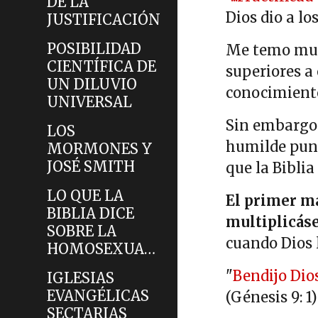
DE LA
Dios dio a l
JUSTIFICACIÓN
POSIBILIDAD
Me temo muc
CIENTÍFICA DE
superiores a
UN DILUVIO
conocimiento 
UNIVERSAL
Sin embargo 
LOS
humilde punt
MORMONES Y
JOSÉ SMITH
que la Bibli
LO QUE LA
El primer m
BIBLIA DICE
multiplicá
SOBRE LA
cuando Dios l
HOMOSEXUALIDAD
"
Bendijo Dios
IGLESIAS
EVANGÉLICAS
(Génesis 9: 1)
SECTARIAS