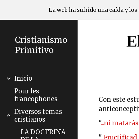
La web ha sufrido una caída y lo
Sk
E
Cristianismo
Primitivo
Inicio
Pour les
francophones
Con este estu
anticonceptiv
Diversos temas
cristianos
"
...ni matará
LA DOCTRINA
"
...Fructifica