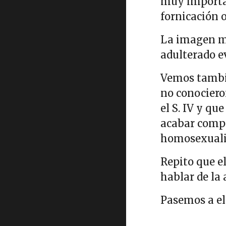
muy importan
fornicación o
La imagen ma
adulterado e
Vemos tambié
no conocieron
el S. IV y qu
acabar compl
homosexualid
Repito que e
hablar de la 
Pasemos a el