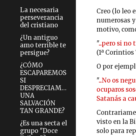
La necesaria
Creo (lo leo 
perseverancia
numerosas y 
del cristiano
motivo, como
¿Un antiguo
"
...pero si n
amo terrible te
(1ª Corintios 
persigue?
¿CÓMO
O por ejempl
ESCAPAREMOS
SI
"
...No os neg
DESPRECIAMOS
ocuparos sos
UNA
Satanás a ca
SALVACIÓN
TAN GRANDE?
Contrariamen
visto en la B
¿Es una secta el
grupo "Doce
solo para rep