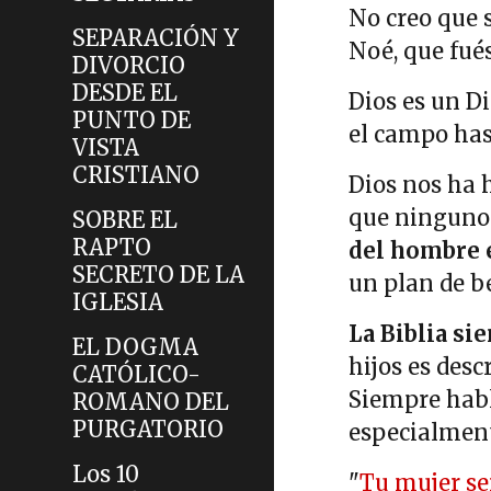
No creo que 
SEPARACIÓN Y
Noé, que fué
DIVORCIO
DESDE EL
Dios es un Di
PUNTO DE
el campo has
VISTA
CRISTIANO
Dios nos ha 
que ninguno 
SOBRE EL
RAPTO
del hombre e
SECRETO DE LA
un plan de b
IGLESIA
La Biblia si
EL DOGMA
hijos es des
CATÓLICO-
Siempre habl
ROMANO DEL
PURGATORIO
especialment
Los 10
"
Tu mujer ser